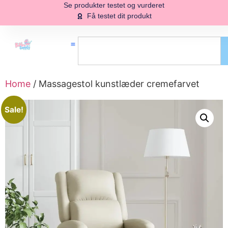
Se produkter testet og vurderet
Få testet dit produkt
Home
/ Massagestol kunstlæder cremefarvet
Sale!