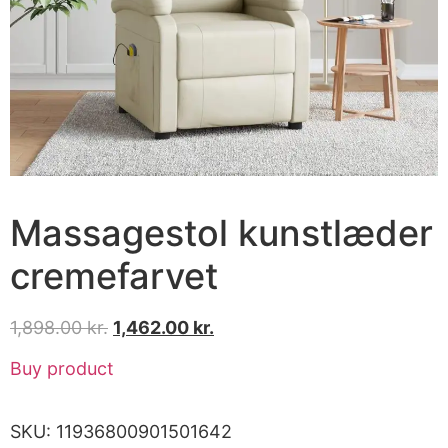
Massagestol kunstlæder
cremefarvet
1,898.00
kr.
1,462.00
kr.
Buy product
SKU:
11936800901501642