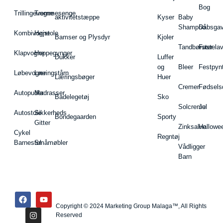
Bog
Trillingevogne
Tremmesenge
aktivitetstæppe
Kyser
Baby
Shampoo
Dåbsgav
Kombivogne
Højstole
Bamser og Plysdyr
Kjoler
Tandbørster
Fastela
Klapvogne
Hoppegynger
Dukker
Luffer
og
Bleer
Festpyn
Løbevogne
Læringstårn
Læringsbøger
Huer
Cremer
Fødsels
Autopuder
Madrasser
Badelegetøj
Sko
Solcreme
Jul
Autostole
Sikkerheds
Bondegaarden
Sporty
Gitter
Zinksalve
Hallowe
Cykel
Regntøj
Barnestol
Småmøbler
Vådligger
Barn
Copyright © 2024 Marketing Group Malaga™, All Rights
Reserved