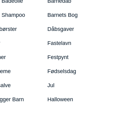
 Badeolie
Barnedåb
y Shampoo
Barnets Bog
børster
Dåbsgaver
r
Fastelavn
er
Festpynt
reme
Fødselsdag
salve
Jul
igger Barn
Halloween