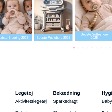
Bedste Suttesnore
te Bidering 2026
Bedste Puslebord 2026
2025
Legetøj
Bekædning
Hyg
Aktivitetslegetøj
Sparkedragt
Baby