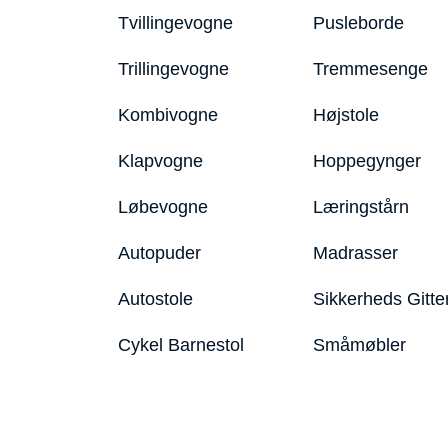
Tvillingevogne
Pusleborde
Trillingevogne
Tremmesenge
Kombivogne
Højstole
Klapvogne
Hoppegynger
Løbevogne
Læringstårn
Autopuder
Madrasser
Autostole
Sikkerheds Gitte
Cykel Barnestol
Småmøbler