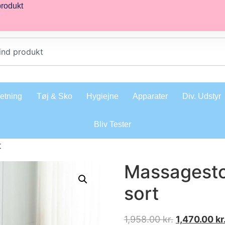
produkt
retning
Tøj & Sko
Hygiejne
Apparater
Div. Udstyr
Bliv Tester
t
Massagestol
sort
1,958.00
kr.
1,470.00
kr