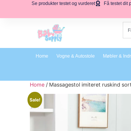
Se produkter testet og vurderet
Få testet dit 
Home
Vogne & Autostole
Møbler & Ind
Home
/ Massagestol imiteret ruskind sor
Sale!