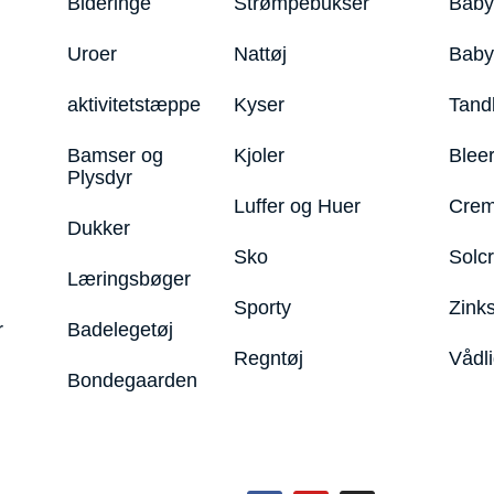
Bideringe
Strømpebukser
Baby
Uroer
Nattøj
Bab
aktivitetstæppe
Kyser
Tand
Bamser og
Kjoler
Blee
Plysdyr
Luffer og Huer
Crem
Dukker
Sko
Solc
Læringsbøger
Sporty
Zink
r
Badelegetøj
Regntøj
Vådl
Bondegaarden