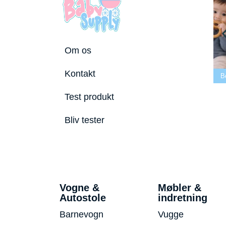
Om os
Bedste tremmeseng
Kontakt
stole 2026
2026
Bedste puslepude 2026
Beds
Test produkt
Bliv tester
Vogne &
Møbler &
Autostole
indretning
Barnevogn
Vugge