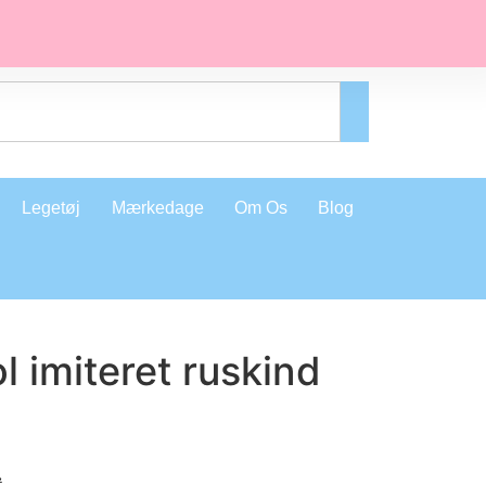
Legetøj
Mærkedage
Om Os
Blog
 imiteret ruskind
.