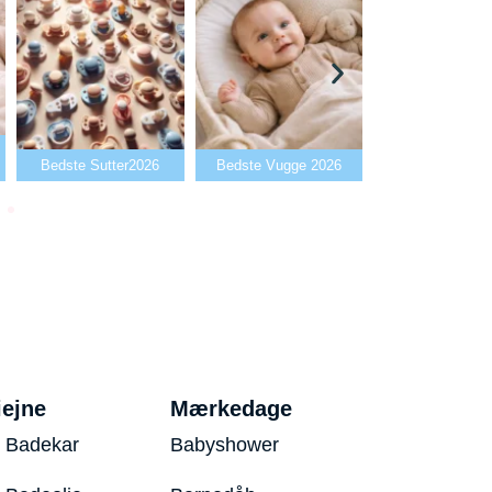
Bedste Babyala
Bedste Sutter2026
Bedste Vugge 2026
2026
iejne
Mærkedage
 Badekar
Babyshower