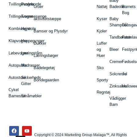
Baby
Tvillingevogne
Pusleborde
Uroer
Nattøj
Badeolie
Barnets
Bog
Trillingevogne
Tremmesenge
aktivitetstæppe
Kyser
Baby
Shampoo
Dåbsgav
Kombivogne
Højstole
Bamser og Plysdyr
Kjoler
Tandbørster
Fastela
Klapvogne
Hoppegynger
Dukker
Luffer
og
Bleer
Festpyn
Løbevogne
Læringstårn
Læringsbøger
Huer
Cremer
Fødsels
Autopuder
Madrasser
Badelegetøj
Sko
Solcreme
Jul
Autostole
Sikkerheds
Bondegaarden
Sporty
Gitter
Zinksalve
Hallowe
Cykel
Regntøj
Barnestol
Småmøbler
Vådligger
Barn
Copyright © 2024 Marketing Group Malaga™, All Rights