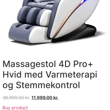
Massagestol 4D Pro+
Hvid med Varmeterapi
og Stemmekontrol
38,999.00
kr.
11,999.00
kr.
Buy product