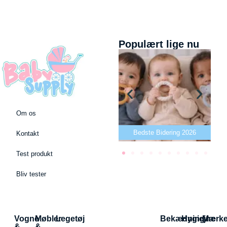
Populært lige nu
Om os
Bedste puslepude 2026
Bedste Bidering 2026
Kontakt
Test produkt
Bliv tester
Vogne
Møbler
Legetøj
Bekædning
Hygiejne
Mærk
&
&