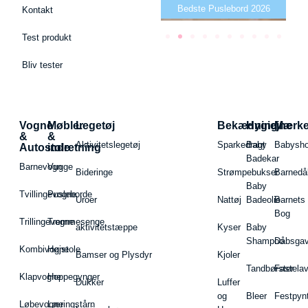
26
Bedste Bidering 2026
Bedste Puslebord 2026
Kontakt
Test produkt
Bliv tester
Vogne
Møbler
Legetøj
Bekædning
Hygiejne
Mærk
&
&
Aktivitetslegetøj
Sparkedragt
Baby
Babysh
Autostole
indretning
Badekar
Barnevogn
Vugge
Bideringe
Strømpebukser
Barnedå
Baby
Tvillingevogne
Pusleborde
Uroer
Nattøj
Badeolie
Barnets
Bog
Trillingevogne
Tremmesenge
aktivitetstæppe
Kyser
Baby
Shampoo
Dåbsgav
Kombivogne
Højstole
Bamser og Plysdyr
Kjoler
Tandbørster
Fastela
Klapvogne
Hoppegynger
Dukker
Luffer
og
Bleer
Festpyn
Løbevogne
Læringstårn