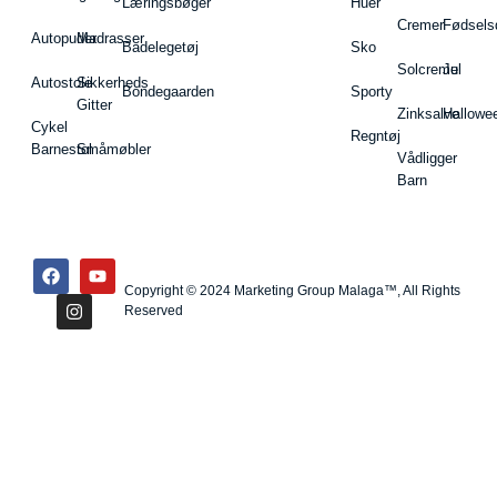
Læringsbøger
Huer
Cremer
Fødsels
Autopuder
Madrasser
Badelegetøj
Sko
Solcreme
Jul
Autostole
Sikkerheds
Bondegaarden
Sporty
Gitter
Zinksalve
Hallowe
Cykel
Regntøj
Barnestol
Småmøbler
Vådligger
Barn
Copyright © 2024 Marketing Group Malaga™, All Rights
Reserved