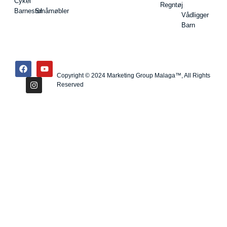
Cykel
Regntøj
Barnestol
Småmøbler
Vådligger
Barn
Copyright © 2024 Marketing Group Malaga™, All Rights
Reserved