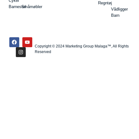
Cykel
Regntøj
Barnestol
Småmøbler
Vådligger
Barn
Copyright © 2024 Marketing Group Malaga™, All Rights
Reserved