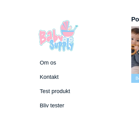
Po
Om os
Bedste tremmeseng
Kontakt
le 2026
2026
Bedste puslepude 2026
Bedste 
Test produkt
Bliv tester