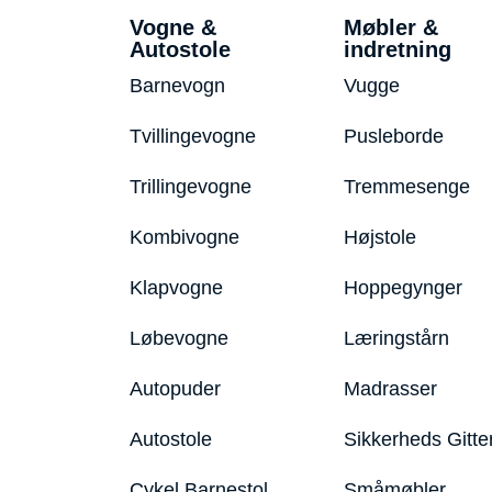
Vogne &
Møbler &
Autostole
indretning
Barnevogn
Vugge
Tvillingevogne
Pusleborde
Trillingevogne
Tremmesenge
Kombivogne
Højstole
Klapvogne
Hoppegynger
Løbevogne
Læringstårn
Autopuder
Madrasser
Autostole
Sikkerheds Gitte
Cykel Barnestol
Småmøbler