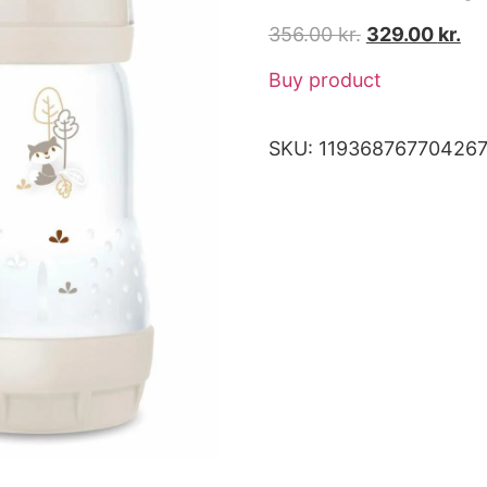
356.00
kr.
329.00
kr.
Buy product
SKU:
11936876770426