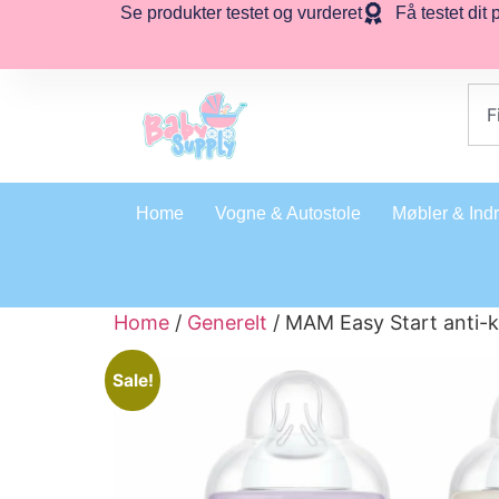
Se produkter testet og vurderet
Få testet dit 
Home
Vogne & Autostole
Møbler & Ind
Home
/
Generelt
/ MAM Easy Start anti-ko
Sale!