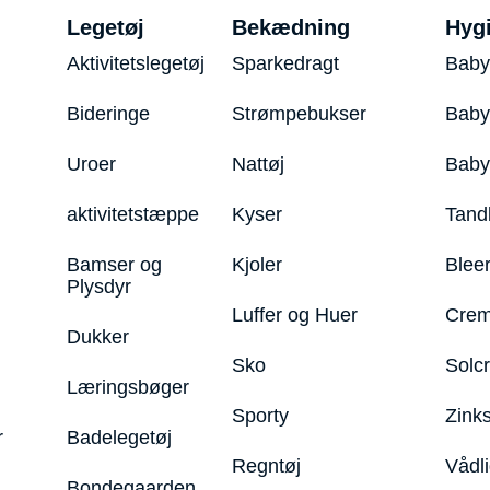
Legetøj
Bekædning
Hyg
Aktivitetslegetøj
Sparkedragt
Baby
Bideringe
Strømpebukser
Baby
Uroer
Nattøj
Bab
aktivitetstæppe
Kyser
Tand
Bamser og
Kjoler
Blee
Plysdyr
Luffer og Huer
Crem
Dukker
Sko
Solc
Læringsbøger
Sporty
Zink
r
Badelegetøj
Regntøj
Vådl
Bondegaarden