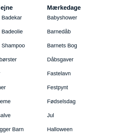
iejne
Mærkedage
 Badekar
Babyshower
 Badeolie
Barnedåb
y Shampoo
Barnets Bog
børster
Dåbsgaver
r
Fastelavn
er
Festpynt
reme
Fødselsdag
salve
Jul
igger Barn
Halloween