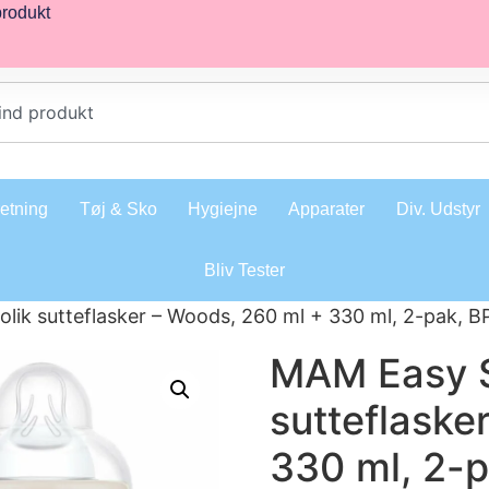
produkt
retning
Tøj & Sko
Hygiejne
Apparater
Div. Udstyr
Bliv Tester
lik sutteflasker – Woods, 260 ml + 330 ml, 2-pak, BP
MAM Easy St
sutteflaske
330 ml, 2-p