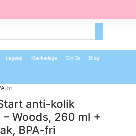
Legetøj
Mærkedage
Om Os
Blog
A-fri
art anti-kolik
r – Woods, 260 ml +
ak, BPA-fri