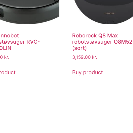
 Innobot
Roborock Q8 Max
støvsuger RVC-
robotstøvsuger Q8M52
0LIN
(sort)
00
kr.
3,159.00
kr.
roduct
Buy product