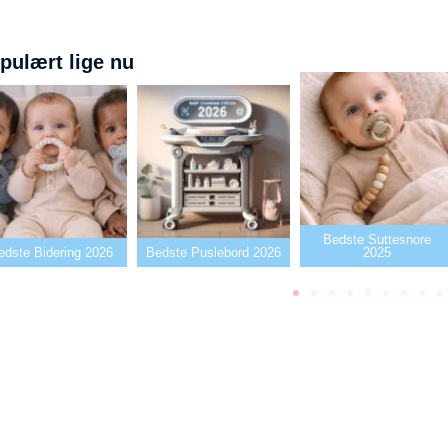
pulært lige nu
Bedste Suttesnore
Bidering 2026
Bedste Puslebord 2026
2025