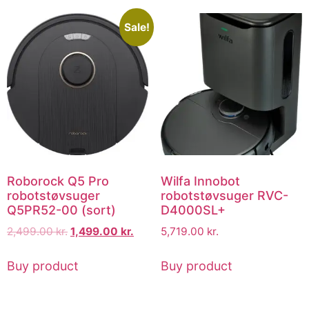
Sale!
Roborock Q5 Pro
Wilfa Innobot
robotstøvsuger
robotstøvsuger RVC-
Q5PR52-00 (sort)
D4000SL+
2,499.00
kr.
1,499.00
kr.
5,719.00
kr.
Buy product
Buy product