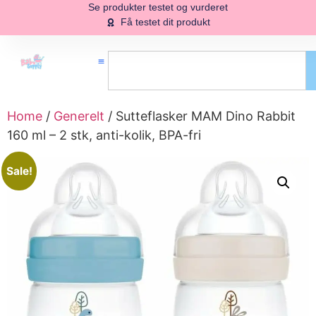
Se produkter testet og vurderet
Få testet dit produkt
Home
/
Generelt
/ Sutteflasker MAM Dino Rabbit
160 ml – 2 stk, anti-kolik, BPA-fri
Sale!