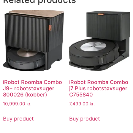
iRobot Roomba Combo
iRobot Roomba Combo
J9+ robotstøvsuger
j7 Plus robotstøvsuger
800026 (kobber)
C755840
10,999.00
kr.
7,499.00
kr.
Buy product
Buy product