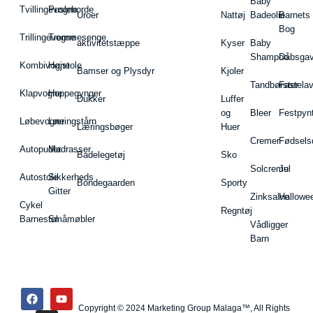
Baby
Tvillingevogne
Pusleborde
Uroer
Nattøj
Badeolie
Barnets
Bog
Trillingevogne
Tremmesenge
aktivitetstæppe
Kyser
Baby
Shampoo
Dåbsgav
Kombivogne
Højstole
Bamser og Plysdyr
Kjoler
Tandbørster
Fastela
Klapvogne
Hoppegynger
Dukker
Luffer
og
Bleer
Festpyn
Løbevogne
Læringstårn
Læringsbøger
Huer
Cremer
Fødsels
Autopuder
Madrasser
Badelegetøj
Sko
Solcreme
Jul
Autostole
Sikkerheds
Bondegaarden
Sporty
Gitter
Zinksalve
Hallowe
Cykel
Regntøj
Barnestol
Småmøbler
Vådligger
Barn
Copyright © 2024 Marketing Group Malaga™, All Rights