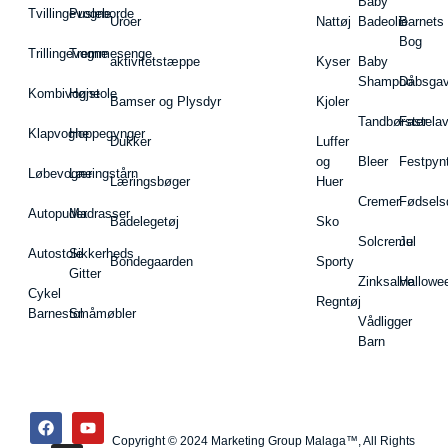
Baby
Tvillingevogne
Pusleborde
Uroer
Nattøj
Badeolie
Barnets
Bog
Trillingevogne
Tremmesenge
aktivitetstæppe
Kyser
Baby
Shampoo
Dåbsgav
Kombivogne
Højstole
Bamser og Plysdyr
Kjoler
Tandbørster
Fastela
Klapvogne
Hoppegynger
Dukker
Luffer
og
Bleer
Festpyn
Løbevogne
Læringstårn
Læringsbøger
Huer
Cremer
Fødsels
Autopuder
Madrasser
Badelegetøj
Sko
Solcreme
Jul
Autostole
Sikkerheds
Bondegaarden
Sporty
Gitter
Zinksalve
Hallowe
Cykel
Regntøj
Barnestol
Småmøbler
Vådligger
Barn
Copyright © 2024 Marketing Group Malaga™, All Rights