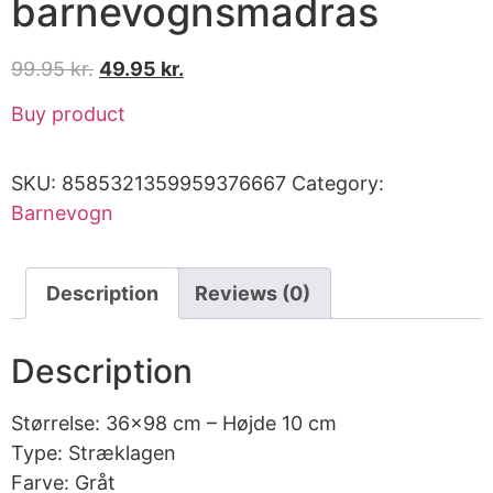
barnevognsmadras
99.95
kr.
49.95
kr.
Buy product
SKU:
8585321359959376667
Category:
Barnevogn
Description
Reviews (0)
Description
Størrelse: 36×98 cm – Højde 10 cm
Type: Stræklagen
Farve: Gråt