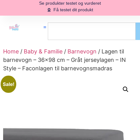
Se produkter testet og vurderet
Få testet dit produkt
Home
/
Baby & Familie
/
Barnevogn
/ Lagen til
barnevogn – 36×98 cm – Gråt jerseylagen – IN
Style – Faconlagen til barnevognsmadras
Sale!