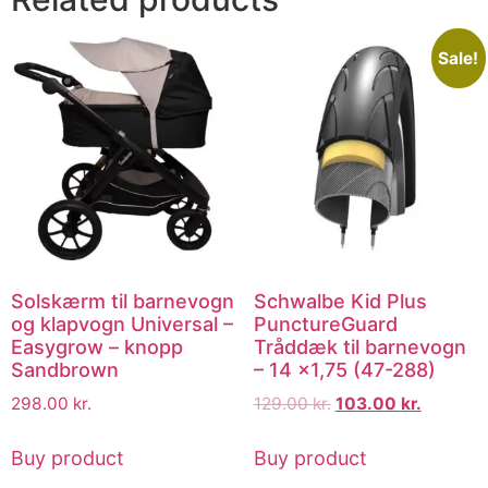
Sale!
Solskærm til barnevogn
Schwalbe Kid Plus
og klapvogn Universal –
PunctureGuard
Easygrow – knopp
Tråddæk til barnevogn
Sandbrown
– 14 x1,75 (47-288)
298.00
kr.
129.00
kr.
103.00
kr.
Buy product
Buy product