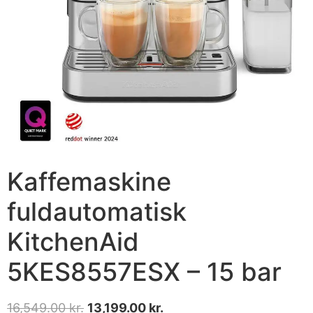
Kaffemaskine
fuldautomatisk
KitchenAid
5KES8557ESX – 15 bar
16,549.00
kr.
13,199.00
kr.