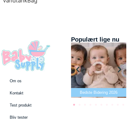
vandtankBag
Populært lige nu
Om os
Bedste puslepude 2026
Bedste Bidering 2026
Kontakt
Test produkt
Bliv tester