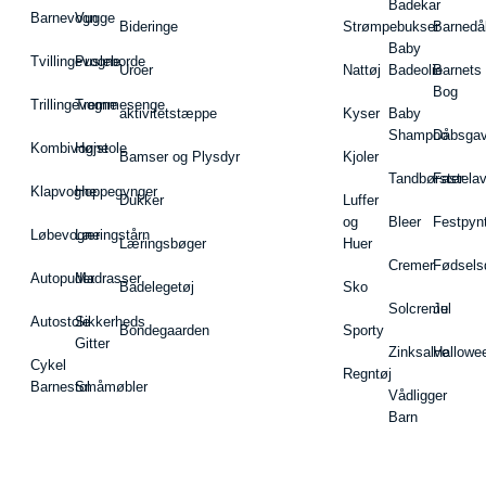
Badekar
Barnevogn
Vugge
Bideringe
Strømpebukser
Barnedå
Baby
Tvillingevogne
Pusleborde
Uroer
Nattøj
Badeolie
Barnets
Bog
Trillingevogne
Tremmesenge
aktivitetstæppe
Kyser
Baby
Shampoo
Dåbsgav
Kombivogne
Højstole
Bamser og Plysdyr
Kjoler
Tandbørster
Fastela
Klapvogne
Hoppegynger
Dukker
Luffer
og
Bleer
Festpyn
Løbevogne
Læringstårn
Læringsbøger
Huer
Cremer
Fødsels
Autopuder
Madrasser
Badelegetøj
Sko
Solcreme
Jul
Autostole
Sikkerheds
Bondegaarden
Sporty
Gitter
Zinksalve
Hallowe
Cykel
Regntøj
Barnestol
Småmøbler
Vådligger
Barn