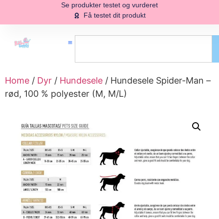
Se produkter testet og vurderet
Få testet dit produkt
Home
/
Dyr
/
Hundesele
/ Hundesele Spider-Man –
rød, 100 % polyester (M, M/L)