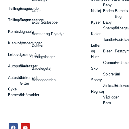
Baby
Tvillingevogne
Pusleborde
Uroer
Nattøj
Badeolie
Barnets
Bog
Trillingevogne
Tremmesenge
aktivitetstæppe
Kyser
Baby
Shampoo
Dåbsgav
Kombivogne
Højstole
Bamser og Plysdyr
Kjoler
Tandbørster
Fastela
Klapvogne
Hoppegynger
Dukker
Luffer
og
Bleer
Festpyn
Løbevogne
Læringstårn
Læringsbøger
Huer
Cremer
Fødsels
Autopuder
Madrasser
Badelegetøj
Sko
Solcreme
Jul
Autostole
Sikkerheds
Bondegaarden
Sporty
Gitter
Zinksalve
Hallowe
Cykel
Regntøj
Barnestol
Småmøbler
Vådligger
Barn