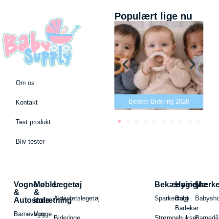
Populært lige nu
Om os
Bedste puslepude 2026
Bedste Bidering 2026
Kontakt
Test produkt
Bliv tester
Vogne
Møbler
Legetøj
Bekædning
Hygiejne
Mærk
&
&
Aktivitetslegetøj
Sparkedragt
Baby
Babysh
Autostole
indretning
Badekar
Barnevogn
Vugge
Bideringe
Strømpebukser
Barnedå