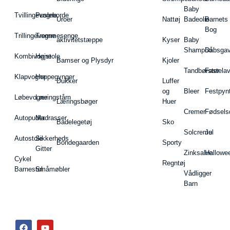
Baby
Tvillingevogne
Pusleborde
Uroer
Nattøj
Badeolie
Barnets
Bog
Trillingevogne
Tremmesenge
aktivitetstæppe
Kyser
Baby
Shampoo
Dåbsgav
Kombivogne
Højstole
Bamser og Plysdyr
Kjoler
Tandbørster
Fastela
Klapvogne
Hoppegynger
Dukker
Luffer
og
Bleer
Festpyn
Løbevogne
Læringstårn
Læringsbøger
Huer
Cremer
Fødsels
Autopuder
Madrasser
Badelegetøj
Sko
Solcreme
Jul
Autostole
Sikkerheds
Bondegaarden
Sporty
Gitter
Zinksalve
Hallowe
Cykel
Regntøj
Barnestol
Småmøbler
Vådligger
Barn