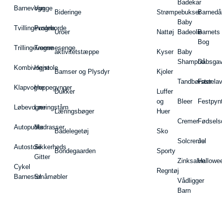
Badekar
Barnevogn
Vugge
Bideringe
Strømpebukser
Barnedå
Baby
Tvillingevogne
Pusleborde
Uroer
Nattøj
Badeolie
Barnets
Bog
Trillingevogne
Tremmesenge
aktivitetstæppe
Kyser
Baby
Shampoo
Dåbsgav
Kombivogne
Højstole
Bamser og Plysdyr
Kjoler
Tandbørster
Fastela
Klapvogne
Hoppegynger
Dukker
Luffer
og
Bleer
Festpyn
Løbevogne
Læringstårn
Læringsbøger
Huer
Cremer
Fødsels
Autopuder
Madrasser
Badelegetøj
Sko
Solcreme
Jul
Autostole
Sikkerheds
Bondegaarden
Sporty
Gitter
Zinksalve
Hallowe
Cykel
Regntøj
Barnestol
Småmøbler
Vådligger
Barn