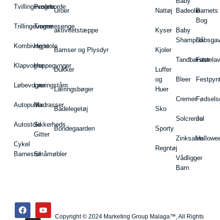
Baby
Tvillingevogne
Pusleborde
Uroer
Nattøj
Badeolie
Barnets
Bog
Trillingevogne
Tremmesenge
aktivitetstæppe
Kyser
Baby
Shampoo
Dåbsgav
Kombivogne
Højstole
Bamser og Plysdyr
Kjoler
Tandbørster
Fastela
Klapvogne
Hoppegynger
Dukker
Luffer
og
Bleer
Festpyn
Løbevogne
Læringstårn
Læringsbøger
Huer
Cremer
Fødsels
Autopuder
Madrasser
Badelegetøj
Sko
Solcreme
Jul
Autostole
Sikkerheds
Bondegaarden
Sporty
Gitter
Zinksalve
Hallowe
Cykel
Regntøj
Barnestol
Småmøbler
Vådligger
Barn
Copyright © 2024 Marketing Group Malaga™, All Rights