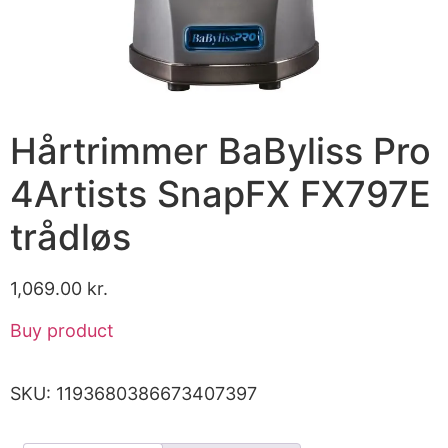
Hårtrimmer BaByliss Pro
4Artists SnapFX FX797E
trådløs
1,069.00
kr.
Buy product
SKU:
1193680386673407397