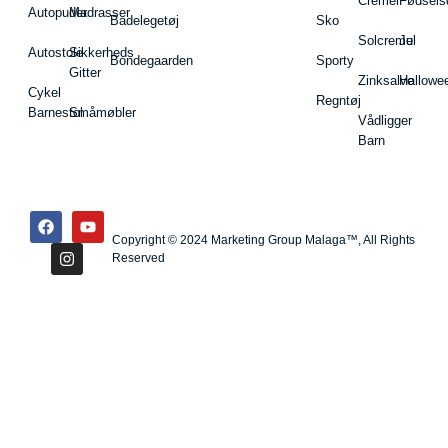
Cremer
Fødsels
Autopuder
Madrasser
Badelegetøj
Sko
Solcreme
Jul
Autostole
Sikkerheds
Bondegaarden
Sporty
Gitter
Zinksalve
Hallowe
Cykel
Regntøj
Barnestol
Småmøbler
Vådligger
Barn
Copyright © 2024 Marketing Group Malaga™, All Rights
Reserved