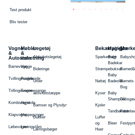
Test produkt
Bliv tester
Vogne
Møbler
Legetøj
Bekædning
Hygiejne
Mærk
&
&
Aktivitetslegetøj
Sparkedragt
Baby
Babysh
Autostole
indretning
Badekar
Barnevogn
Vugge
Bideringe
Strømpebukser
Barnedå
Baby
Tvillingevogne
Pusleborde
Uroer
Nattøj
Badeolie
Barnets
Bog
Trillingevogne
Tremmesenge
aktivitetstæppe
Kyser
Baby
Shampoo
Dåbsgav
Kombivogne
Højstole
Bamser og Plysdyr
Kjoler
Tandbørster
Fastela
Klapvogne
Hoppegynger
Dukker
Luffer
og
Bleer
Festpyn
Løbevogne
Læringstårn
Læringsbøger
Huer