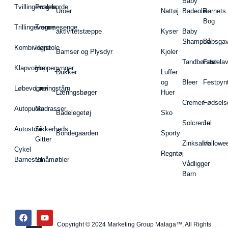
Baby
Tvillingevogne
Pusleborde
Uroer
Nattøj
Badeolie
Barnets
Bog
Trillingevogne
Tremmesenge
aktivitetstæppe
Kyser
Baby
Shampoo
Dåbsgav
Kombivogne
Højstole
Bamser og Plysdyr
Kjoler
Tandbørster
Fastela
Klapvogne
Hoppegynger
Dukker
Luffer
og
Bleer
Festpyn
Løbevogne
Læringstårn
Læringsbøger
Huer
Cremer
Fødsels
Autopuder
Madrasser
Badelegetøj
Sko
Solcreme
Jul
Autostole
Sikkerheds
Bondegaarden
Sporty
Gitter
Zinksalve
Hallowe
Cykel
Regntøj
Barnestol
Småmøbler
Vådligger
Barn
Copyright © 2024 Marketing Group Malaga™, All Rights