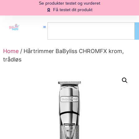
Se produkter testet og vurderet
Få testet dit produkt
Home
/ Hårtrimmer BaByliss CHROMFX krom,
trådløs