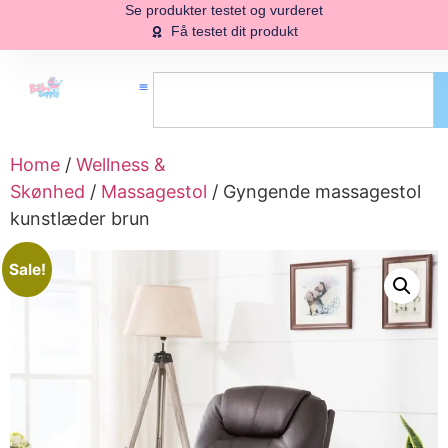
Se produkter testet og vurderet
Få testet dit produkt
Home
/
Wellness &
Skønhed
/
Massagestol
/ Gyngende massagestol
kunstlæder brun
Sale!