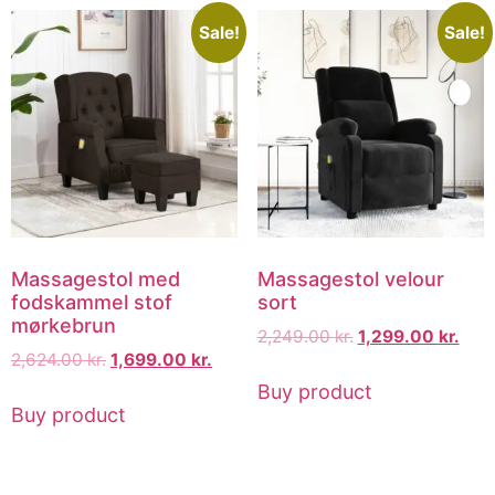
Sale!
Sale!
Massagestol med
Massagestol velour
fodskammel stof
sort
mørkebrun
2,249.00
kr.
1,299.00
kr.
2,624.00
kr.
1,699.00
kr.
Buy product
Buy product