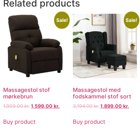
Related products
Sale!
Sale!
Massagestol stof
Massagestol med
mørkebrun
fodskammel stof sort
1,909.00
kr.
1,599.00
kr.
3,194.00
kr.
1,899.00
kr.
Buy product
Buy product