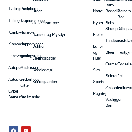
Baby
Tvillingevogne
Pusleborde
Uroer
Nattøj
Badeolie
Barnets
Bog
Trillingevogne
Tremmesenge
aktivitetstæppe
Kyser
Baby
Shampoo
Dåbsgav
Kombivogne
Højstole
Bamser og Plysdyr
Kjoler
Tandbørster
Fastela
Klapvogne
Hoppegynger
Dukker
Luffer
og
Bleer
Festpyn
Løbevogne
Læringstårn
Læringsbøger
Huer
Cremer
Fødsels
Autopuder
Madrasser
Badelegetøj
Sko
Solcreme
Jul
Autostole
Sikkerheds
Bondegaarden
Sporty
Gitter
Zinksalve
Hallowe
Cykel
Regntøj
Barnestol
Småmøbler
Vådligger
Barn