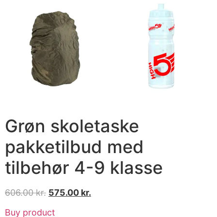
Grøn skoletaske
pakketilbud med
tilbehør 4-9 klasse
606.00
kr.
575.00
kr.
Buy product