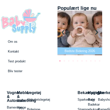
Populært lige nu
Om os
Bedste puslepude 2026
Bedste Bidering 2026
Kontakt
Test produkt
Bliv tester
Vogne
Møbler
Legetøj
Bekædning
Hygiejne
Mærk
&
&
Aktivitetslegetøj
Sparkedragt
Baby
Babysh
Autostole
indretning
Badekar
Barnevogn
Vugge
Bideringe
Strømpebukser
Barnedå