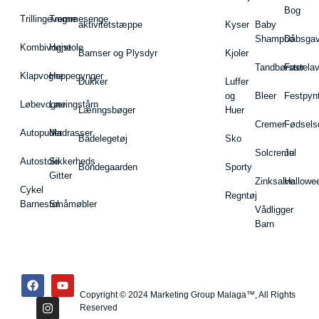
Bog
Trillingevogne
Tremmesenge
aktivitetstæppe
Kyser
Baby
Shampoo
Dåbsgav
Kombivogne
Højstole
Bamser og Plysdyr
Kjoler
Tandbørster
Fastela
Klapvogne
Hoppegynger
Dukker
Luffer
og
Bleer
Festpyn
Løbevogne
Læringstårn
Læringsbøger
Huer
Cremer
Fødsels
Autopuder
Madrasser
Badelegetøj
Sko
Solcreme
Jul
Autostole
Sikkerheds
Bondegaarden
Sporty
Gitter
Zinksalve
Hallowe
Cykel
Regntøj
Barnestol
Småmøbler
Vådligger
Barn
Copyright © 2024 Marketing Group Malaga™, All Rights
Reserved