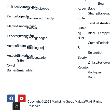
Bog
Trillingevogne
Tremmesenge
aktivitetstæppe
Kyser
Baby
Shampoo
Dåbsgav
Kombivogne
Højstole
Bamser og Plysdyr
Kjoler
Tandbørster
Fastela
Klapvogne
Hoppegynger
Dukker
Luffer
og
Bleer
Festpyn
Løbevogne
Læringstårn
Læringsbøger
Huer
Cremer
Fødsels
Autopuder
Madrasser
Badelegetøj
Sko
Solcreme
Jul
Autostole
Sikkerheds
Bondegaarden
Sporty
Gitter
Zinksalve
Hallowe
Cykel
Regntøj
Barnestol
Småmøbler
Vådligger
Barn
Copyright © 2024 Marketing Group Malaga™, All Rights
Reserved