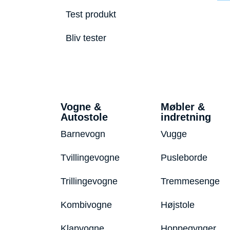
Test produkt
Bliv tester
Vogne &
Møbler &
Autostole
indretning
Barnevogn
Vugge
Tvillingevogne
Pusleborde
Trillingevogne
Tremmesenge
Kombivogne
Højstole
Klapvogne
Hoppegynger