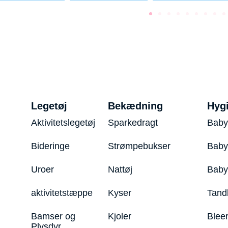
Legetøj
Bekædning
Hyg
Aktivitetslegetøj
Sparkedragt
Baby
Bideringe
Strømpebukser
Baby
Uroer
Nattøj
Bab
aktivitetstæppe
Kyser
Tand
Bamser og
Kjoler
Blee
Plysdyr