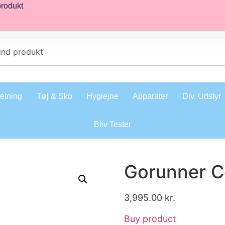
produkt
retning
Tøj & Sko
Hygiejne
Apparater
Div. Udstyr
Bliv Tester
Gorunner C
3,995.00
kr.
Buy product