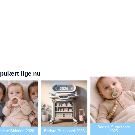
pulært lige nu
Bedste Suttesnore
edste Bidering 2026
Bedste Puslebord 2026
2025