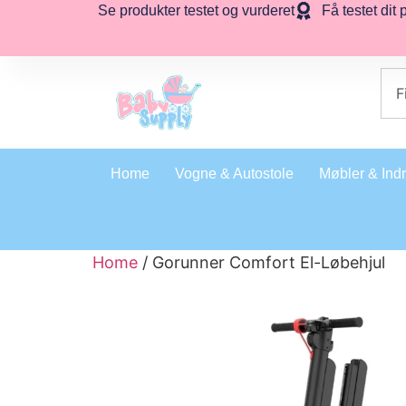
Se produkter testet og vurderet
Få testet dit 
Home
Vogne & Autostole
Møbler & Ind
Home
/ Gorunner Comfort El-Løbehjul