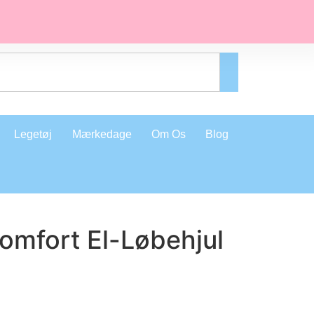
Legetøj
Mærkedage
Om Os
Blog
omfort El-Løbehjul