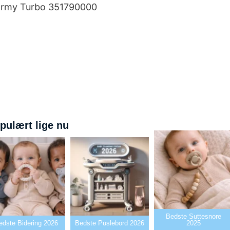
tormy Turbo 351790000
pulært lige nu
Bedste Suttesnore
edste Bidering 2026
Bedste Puslebord 2026
2025