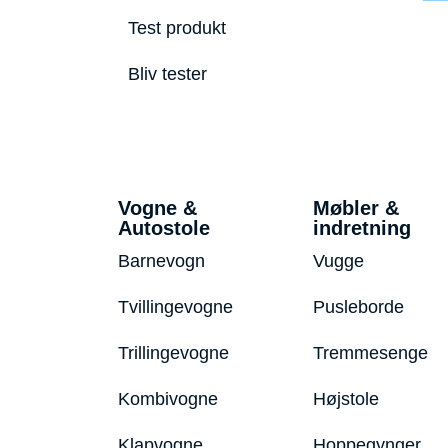
Test produkt
Bliv tester
Vogne &
Møbler &
Autostole
indretning
Barnevogn
Vugge
Tvillingevogne
Pusleborde
Trillingevogne
Tremmesenge
Kombivogne
Højstole
Klapvogne
Hoppegynger