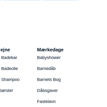
iejne
Mærkedage
 Badekar
Babyshower
 Badeolie
Barnedåb
y Shampoo
Barnets Bog
børster
Dåbsgaver
r
Fastelavn