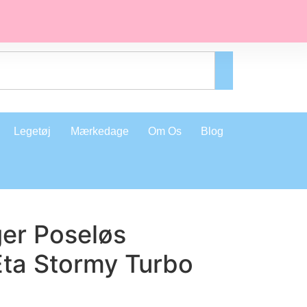
Legetøj
Mærkedage
Om Os
Blog
ger Poseløs
Eta Stormy Turbo