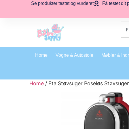
Se produkter testet og vurderet
Få testet dit 
Home
Vogne & Autostole
Møbler & Ind
Home
/ Eta Støvsuger Poseløs Støvsuge