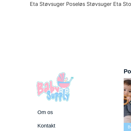
Eta Støvsuger Poseløs Støvsuger Eta S
Po
Om os
Bedste tremmeseng
Kontakt
utostole 2026
2026
Bedste puslepude 2026
B