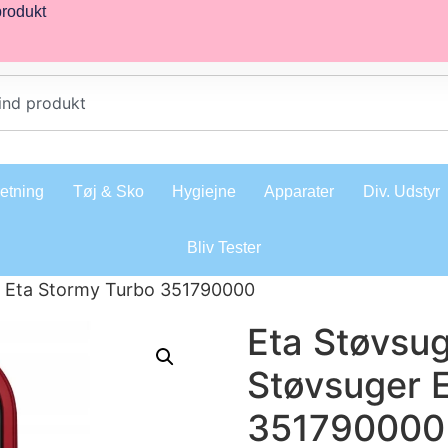
produkt
retning
Tøj & Sko
Hygiejne
Apparater
Div. Udstyr
Bliv Tester
r Eta Stormy Turbo 351790000
Eta Støvsu
Støvsuger 
351790000