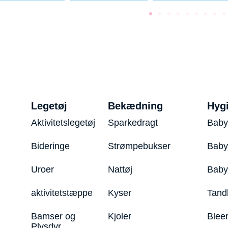
Legetøj
Bekædning
Hyg
Aktivitetslegetøj
Sparkedragt
Baby
Bideringe
Strømpebukser
Baby
Uroer
Nattøj
Bab
aktivitetstæppe
Kyser
Tand
Bamser og
Kjoler
Blee
Plysdyr