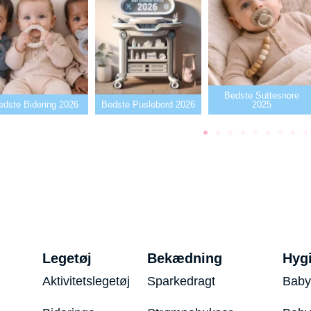
Bedste Suttesnore
ste Bidering 2026
Bedste Puslebord 2026
2025
Legetøj
Bekædning
Hyg
Aktivitetslegetøj
Sparkedragt
Baby