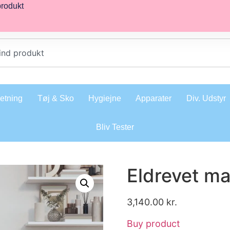
produkt
retning
Tøj & Sko
Hygiejne
Apparater
Div. Udstyr
Bliv Tester
Eldrevet ma
3,140.00
kr.
Buy product