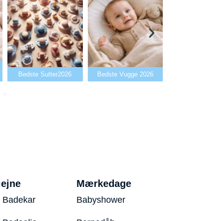
Bedste Babyal
Bedste Sutter2026
Bedste Vugge 2026
2026
iejne
Mærkedage
 Badekar
Babyshower