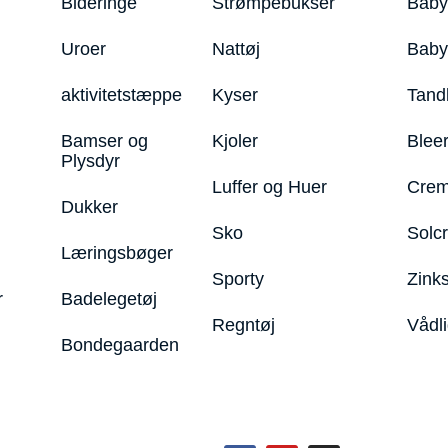
Bideringe
Strømpebukser
Baby
Uroer
Nattøj
Bab
aktivitetstæppe
Kyser
Tand
Bamser og
Kjoler
Blee
Plysdyr
Luffer og Huer
Crem
Dukker
Sko
Solc
Læringsbøger
Sporty
Zink
r
Badelegetøj
Regntøj
Vådl
Bondegaarden