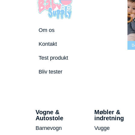
Om os
Bedste tremmeseng
Kontakt
ostole 2026
2026
Bedste puslepude 2026
Bed
Test produkt
Bliv tester
Vogne &
Møbler &
Autostole
indretning
Barnevogn
Vugge