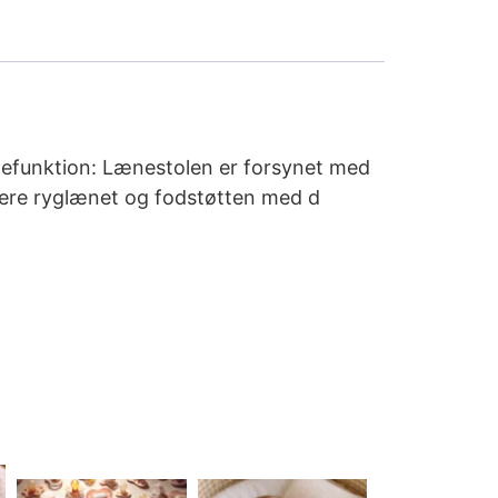
ænefunktion: Lænestolen er forsynet med
stere ryglænet og fodstøtten med d