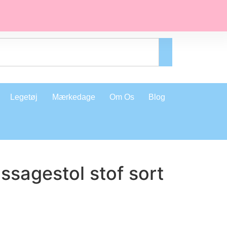
Legetøj
Mærkedage
Om Os
Blog
ssagestol stof sort