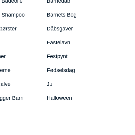
 Badeolie
Barnedåb
y Shampoo
Barnets Bog
børster
Dåbsgaver
r
Fastelavn
er
Festpynt
reme
Fødselsdag
salve
Jul
igger Barn
Halloween