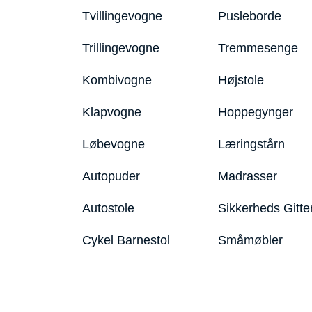
Tvillingevogne
Pusleborde
Trillingevogne
Tremmesenge
Kombivogne
Højstole
Klapvogne
Hoppegynger
Løbevogne
Læringstårn
Autopuder
Madrasser
Autostole
Sikkerheds Gitte
Cykel Barnestol
Småmøbler