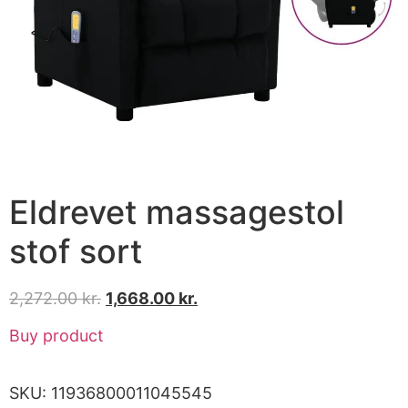
Eldrevet massagestol
stof sort
2,272.00
kr.
1,668.00
kr.
Buy product
SKU:
11936800011045545