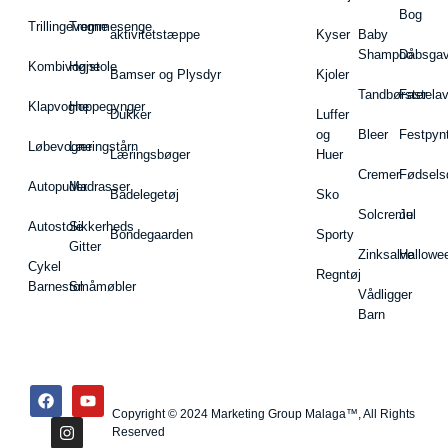
Bog
Trillingevogne
Tremmesenge
aktivitetstæppe
Kyser
Baby
Shampoo
Dåbsgav
Kombivogne
Højstole
Bamser og Plysdyr
Kjoler
Tandbørster
Fastela
Klapvogne
Hoppegynger
Dukker
Luffer
og
Bleer
Festpyn
Løbevogne
Læringstårn
Læringsbøger
Huer
Cremer
Fødsels
Autopuder
Madrasser
Badelegetøj
Sko
Solcreme
Jul
Autostole
Sikkerheds
Bondegaarden
Sporty
Gitter
Zinksalve
Hallowe
Cykel
Regntøj
Barnestol
Småmøbler
Vådligger
Barn
Copyright © 2024 Marketing Group Malaga™, All Rights
Reserved