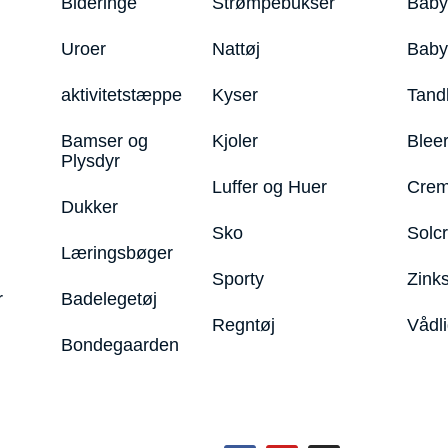
Bideringe
Strømpebukser
Baby
Uroer
Nattøj
Bab
aktivitetstæppe
Kyser
Tand
Bamser og
Kjoler
Blee
Plysdyr
Luffer og Huer
Crem
Dukker
Sko
Solc
Læringsbøger
Sporty
Zink
r
Badelegetøj
Regntøj
Vådl
Bondegaarden