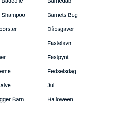
 Badeolie
Barnedåb
y Shampoo
Barnets Bog
børster
Dåbsgaver
r
Fastelavn
er
Festpynt
reme
Fødselsdag
salve
Jul
igger Barn
Halloween