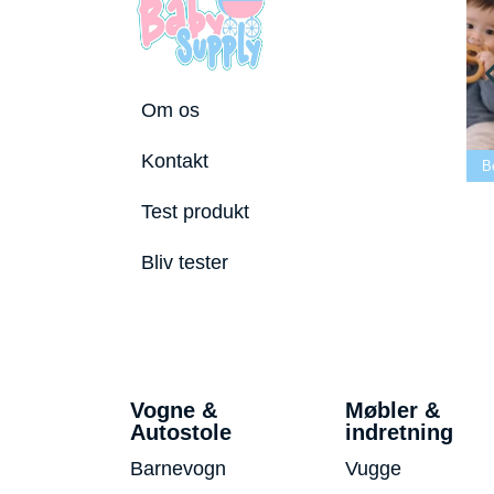
Om os
Bedste tremmeseng
Kontakt
utostole 2026
2026
Bedste puslepude 2026
B
Test produkt
Bliv tester
Vogne &
Møbler &
Autostole
indretning
Barnevogn
Vugge