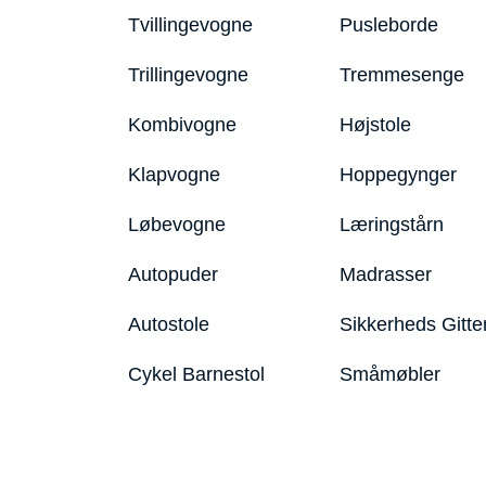
Tvillingevogne
Pusleborde
Trillingevogne
Tremmesenge
Kombivogne
Højstole
Klapvogne
Hoppegynger
Løbevogne
Læringstårn
Autopuder
Madrasser
Autostole
Sikkerheds Gitte
Cykel Barnestol
Småmøbler