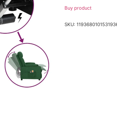
Buy product
SKU:
119368010153193