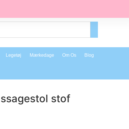
Legetøj
Mærkedage
Om Os
Blog
ssagestol stof