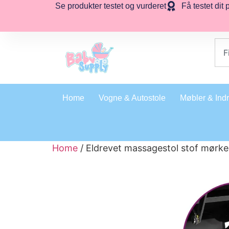
Se produkter testet og vurderet
Få testet dit 
Home
Vogne & Autostole
Møbler & Ind
Home
/ Eldrevet massagestol stof mørk