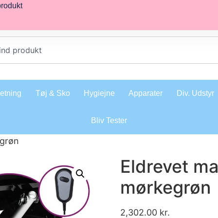
produkt
retning
Tøj & Sko
Hygiejne
Apparater
Div. Udstyr
Bliv Tester
egrøn
Eldrevet ma
mørkegrøn
2,302.00
kr.