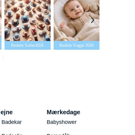
Bedste Babya
Bedste Sutter2026
Bedste Vugge 2026
2026
iejne
Mærkedage
 Badekar
Babyshower