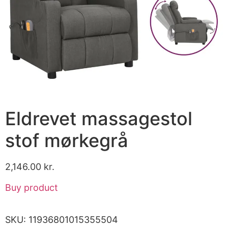
Eldrevet massagestol
stof mørkegrå
2,146.00
kr.
Buy product
SKU:
11936801015355504