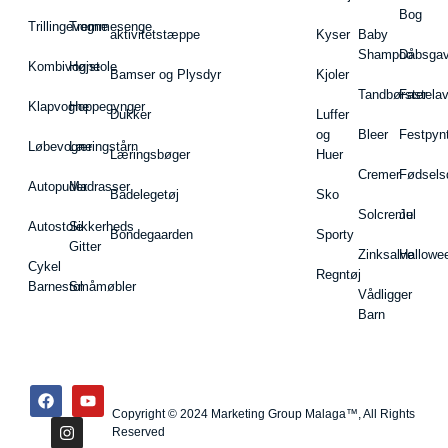
Bog
Trillingevogne
Tremmesenge
aktivitetstæppe
Kyser
Baby
Shampoo
Dåbsgav
Kombivogne
Højstole
Bamser og Plysdyr
Kjoler
Tandbørster
Fastela
Klapvogne
Hoppegynger
Dukker
Luffer
og
Bleer
Festpyn
Løbevogne
Læringstårn
Læringsbøger
Huer
Cremer
Fødsels
Autopuder
Madrasser
Badelegetøj
Sko
Solcreme
Jul
Autostole
Sikkerheds
Bondegaarden
Sporty
Gitter
Zinksalve
Hallowe
Cykel
Regntøj
Barnestol
Småmøbler
Vådligger
Barn
Copyright © 2024 Marketing Group Malaga™, All Rights
Reserved