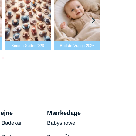
Bedste Babyalarm
ste Sutter2026
Bedste Vugge 2026
2026
iejne
Mærkedage
 Badekar
Babyshower