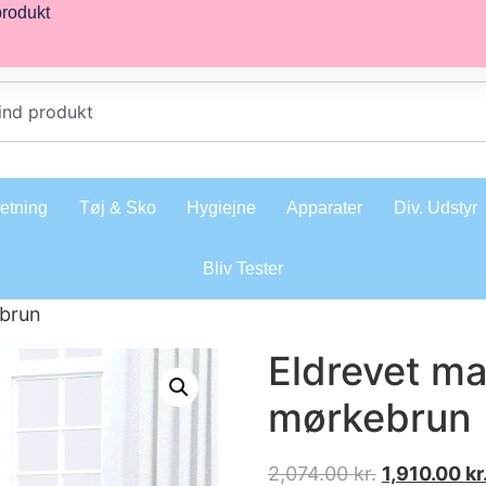
produkt
retning
Tøj & Sko
Hygiejne
Apparater
Div. Udstyr
Bliv Tester
ebrun
Eldrevet ma
mørkebrun
2,074.00
kr.
1,910.00
kr