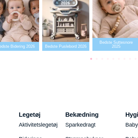
Bedste Suttesnore
ring 2026
Bedste Puslebord 2026
2025
Bed
Legetøj
Bekædning
Hyg
Aktivitetslegetøj
Sparkedragt
Baby