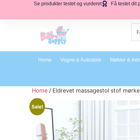
Se produkter testet og vurderet
Få testet dit 
Home
Vogne & Autostole
Møbler & Ind
Home
/ Eldrevet massagestol stof mørk
Sale!