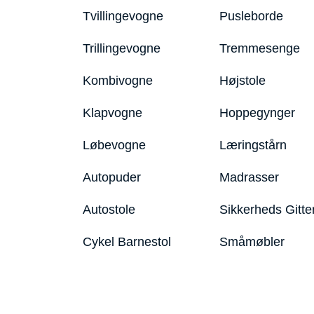
Tvillingevogne
Pusleborde
Trillingevogne
Tremmesenge
Kombivogne
Højstole
Klapvogne
Hoppegynger
Løbevogne
Læringstårn
Autopuder
Madrasser
Autostole
Sikkerheds Gitte
Cykel Barnestol
Småmøbler