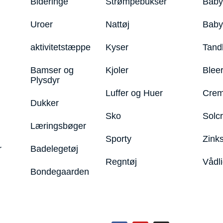
Bideringe
Strømpebukser
Baby
Uroer
Nattøj
Bab
aktivitetstæppe
Kyser
Tand
Bamser og
Kjoler
Blee
Plysdyr
Luffer og Huer
Crem
Dukker
Sko
Solc
Læringsbøger
Sporty
Zink
r
Badelegetøj
Regntøj
Vådl
Bondegaarden