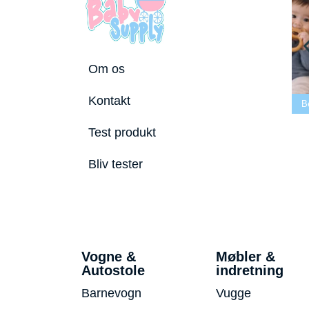
Om os
Bedste tremmeseng
Kontakt
026
2026
Bedste puslepude 2026
Bedste Bide
Test produkt
Bliv tester
Vogne &
Møbler &
Autostole
indretning
Barnevogn
Vugge