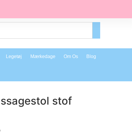
Legetøj
Mærkedage
Om Os
Blog
ssagestol stof
.