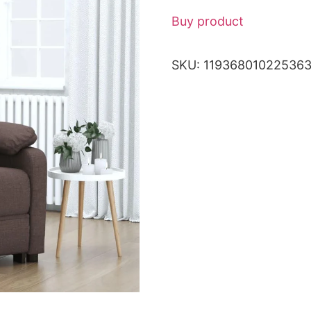
Buy product
SKU:
11936801022536