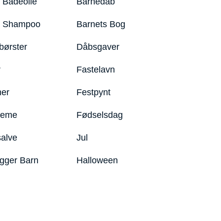
 Badeolie
Barnedåb
y Shampoo
Barnets Bog
børster
Dåbsgaver
r
Fastelavn
er
Festpynt
reme
Fødselsdag
salve
Jul
igger Barn
Halloween