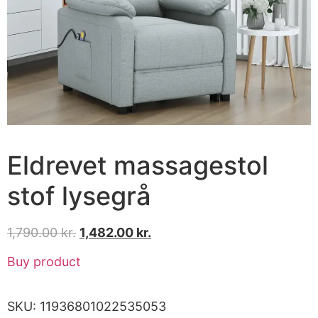
Eldrevet massagestol
stof lysegrå
1,790.00
kr.
1,482.00
kr.
Buy product
SKU:
11936801022535053