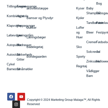
Bog
Trillingevogne
Tremmesenge
aktivitetstæppe
Kyser
Baby
Shampoo
Dåbsgav
Kombivogne
Højstole
Bamser og Plysdyr
Kjoler
Tandbørster
Fastela
Klapvogne
Hoppegynger
Dukker
Luffer
og
Bleer
Festpyn
Løbevogne
Læringstårn
Læringsbøger
Huer
Cremer
Fødsels
Autopuder
Madrasser
Badelegetøj
Sko
Solcreme
Jul
Autostole
Sikkerheds
Bondegaarden
Sporty
Gitter
Zinksalve
Hallowe
Cykel
Regntøj
Barnestol
Småmøbler
Vådligger
Barn
Copyright © 2024 Marketing Group Malaga™, All Rights
Reserved