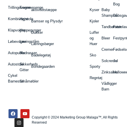
Bog
Trillingevogne
Tremmesenge
aktivitetstæppe
Kyser
Baby
Shampoo
Dåbsgav
Kombivogne
Højstole
Bamser og Plysdyr
Kjoler
Tandbørster
Fastela
Klapvogne
Hoppegynger
Dukker
Luffer
og
Bleer
Festpyn
Løbevogne
Læringstårn
Læringsbøger
Huer
Cremer
Fødsels
Autopuder
Madrasser
Badelegetøj
Sko
Solcreme
Jul
Autostole
Sikkerheds
Bondegaarden
Sporty
Gitter
Zinksalve
Hallowe
Cykel
Regntøj
Barnestol
Småmøbler
Vådligger
Barn
Copyright © 2024 Marketing Group Malaga™, All Rights
Reserved