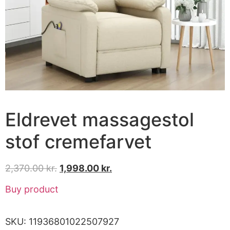
Eldrevet massagestol
stof cremefarvet
2,370.00
kr.
1,998.00
kr.
Buy product
SKU:
11936801022507927