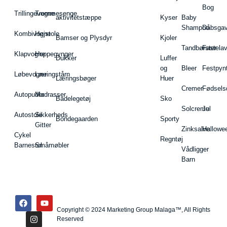
Bog
Trillingevogne
Tremmesenge
aktivitetstæppe
Kyser
Baby
Shampoo
Dåbsgav
Kombivogne
Højstole
Bamser og Plysdyr
Kjoler
Tandbørster
Fastela
Klapvogne
Hoppegynger
Dukker
Luffer
og
Bleer
Festpyn
Løbevogne
Læringstårn
Læringsbøger
Huer
Cremer
Fødsels
Autopuder
Madrasser
Badelegetøj
Sko
Solcreme
Jul
Autostole
Sikkerheds
Bondegaarden
Sporty
Gitter
Zinksalve
Hallowe
Cykel
Regntøj
Barnestol
Småmøbler
Vådligger
Barn
Copyright © 2024 Marketing Group Malaga™, All Rights
Reserved