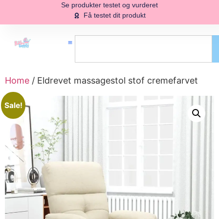
Se produkter testet og vurderet
Få testet dit produkt
Home
/ Eldrevet massagestol stof cremefarvet
Sale!