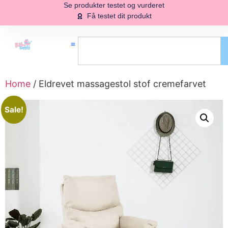
Se produkter testet og vurderet
Få testet dit produkt
Home
/ Eldrevet massagestol stof cremefarvet
Sale!