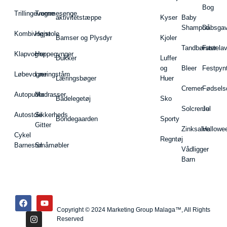
Bog
Trillingevogne
Tremmesenge
aktivitetstæppe
Kyser
Baby
Shampoo
Dåbsgav
Kombivogne
Højstole
Bamser og Plysdyr
Kjoler
Tandbørster
Fastela
Klapvogne
Hoppegynger
Dukker
Luffer
og
Bleer
Festpyn
Løbevogne
Læringstårn
Læringsbøger
Huer
Cremer
Fødsels
Autopuder
Madrasser
Badelegetøj
Sko
Solcreme
Jul
Autostole
Sikkerheds
Bondegaarden
Sporty
Gitter
Zinksalve
Hallowe
Cykel
Regntøj
Barnestol
Småmøbler
Vådligger
Barn
Copyright © 2024 Marketing Group Malaga™, All Rights
Reserved