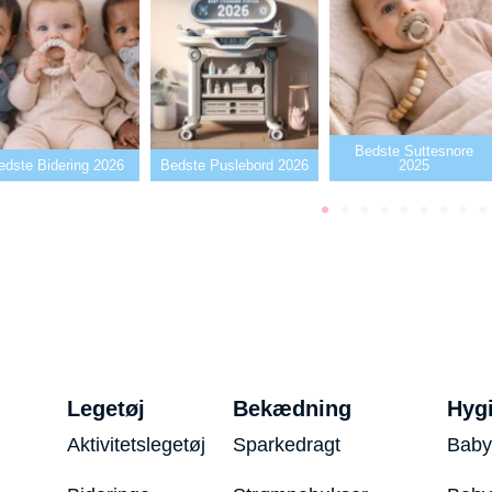
Bedste Suttesnore
edste Bidering 2026
Bedste Puslebord 2026
2025
Legetøj
Bekædning
Hyg
Aktivitetslegetøj
Sparkedragt
Baby