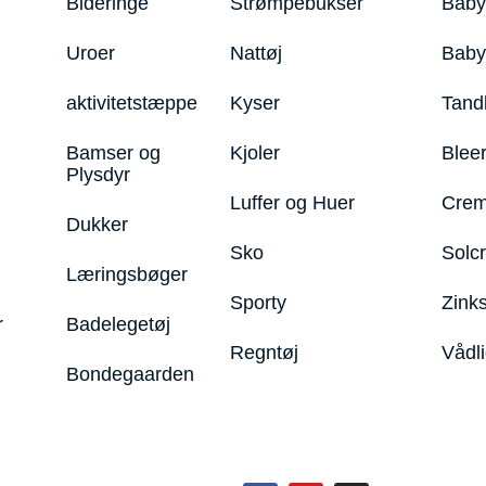
Bideringe
Strømpebukser
Baby
Uroer
Nattøj
Bab
aktivitetstæppe
Kyser
Tand
Bamser og
Kjoler
Blee
Plysdyr
Luffer og Huer
Crem
Dukker
Sko
Solc
Læringsbøger
Sporty
Zink
r
Badelegetøj
Regntøj
Vådl
Bondegaarden