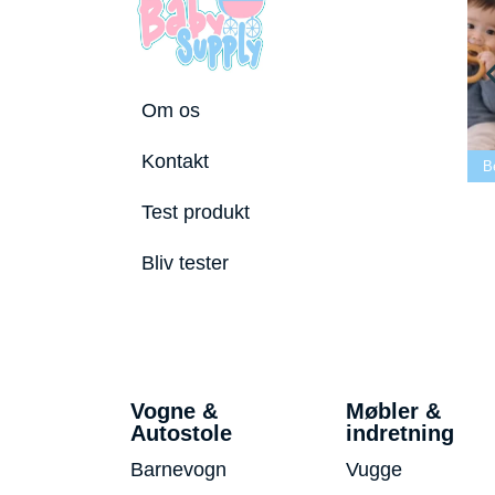
Om os
Bedste tremmeseng
Kontakt
utostole 2026
2026
Bedste puslepude 2026
B
Test produkt
Bliv tester
Vogne &
Møbler &
Autostole
indretning
Barnevogn
Vugge