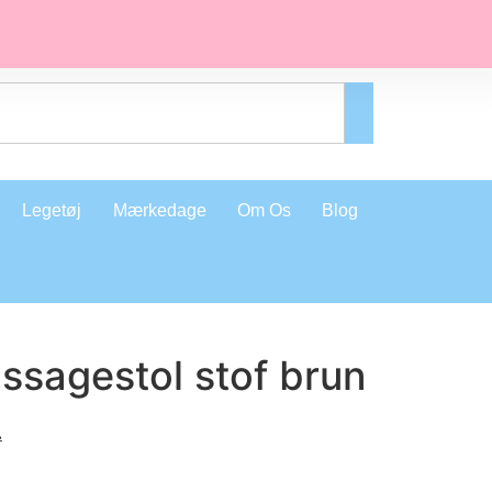
Legetøj
Mærkedage
Om Os
Blog
ssagestol stof brun
.