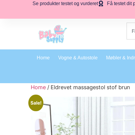
Se produkter testet og vurderet
Få testet dit 
Home
Vogne & Autostole
Møbler & Ind
Home
/ Eldrevet massagestol stof brun
Sale!