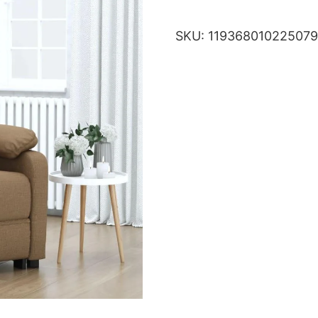
SKU:
11936801022507