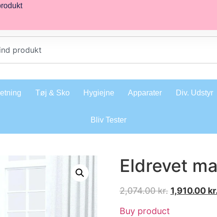
produkt
retning
Tøj & Sko
Hygiejne
Apparater
Div. Udstyr
Bliv Tester
Eldrevet ma
2,074.00
kr.
1,910.00
kr
Buy product