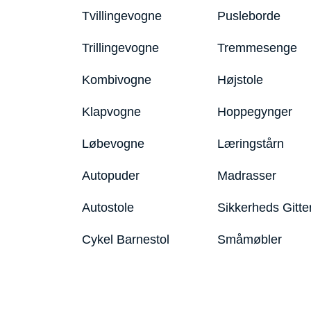
Tvillingevogne
Pusleborde
Trillingevogne
Tremmesenge
Kombivogne
Højstole
Klapvogne
Hoppegynger
Løbevogne
Læringstårn
Autopuder
Madrasser
Autostole
Sikkerheds Gitte
Cykel Barnestol
Småmøbler