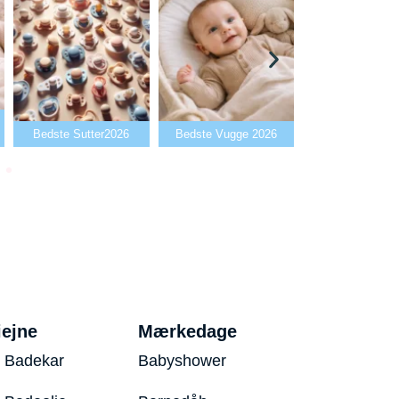
Bedste Babya
Bedste Sutter2026
Bedste Vugge 2026
2026
iejne
Mærkedage
 Badekar
Babyshower