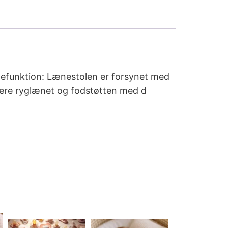
ænefunktion: Lænestolen er forsynet med
stere ryglænet og fodstøtten med d