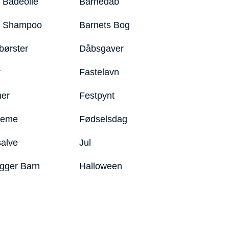
 Badeolie
Barnedåb
y Shampoo
Barnets Bog
børster
Dåbsgaver
r
Fastelavn
er
Festpynt
reme
Fødselsdag
salve
Jul
igger Barn
Halloween