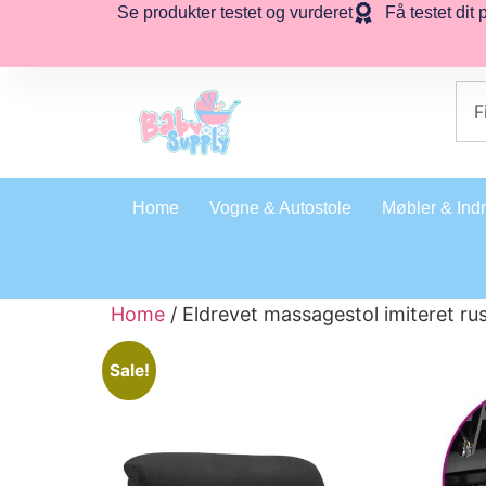
Se produkter testet og vurderet
Få testet dit 
Home
Vogne & Autostole
Møbler & Ind
Home
/ Eldrevet massagestol imiteret ru
Sale!