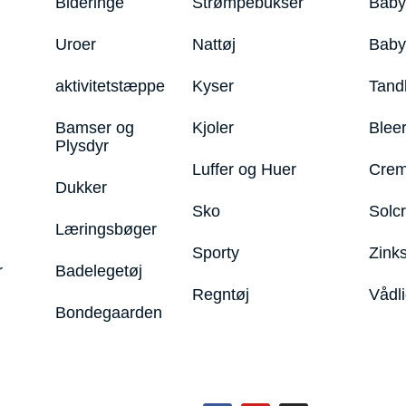
Bideringe
Strømpebukser
Baby
Uroer
Nattøj
Bab
aktivitetstæppe
Kyser
Tand
Bamser og
Kjoler
Blee
Plysdyr
Luffer og Huer
Crem
Dukker
Sko
Solc
Læringsbøger
Sporty
Zink
r
Badelegetøj
Regntøj
Vådl
Bondegaarden