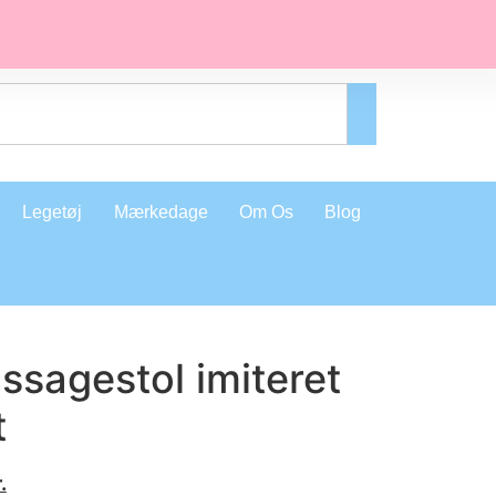
Legetøj
Mærkedage
Om Os
Blog
ssagestol imiteret
t
.