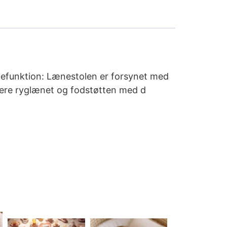
ænefunktion: Lænestolen er forsynet med
stere ryglænet og fodstøtten med d