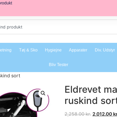
produkt
retning
Tøj & Sko
Hygiejne
Apparater
Div. Udstyr
Bliv Tester
skind sort
Eldrevet ma
ruskind sor
2,258.00
kr.
2,012.00
kr