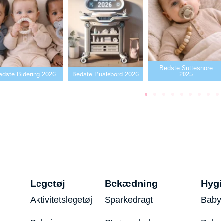
Bedste Suttesnore
Bedste Puslebord 2026
2025
Bedste Sutter
Legetøj
Bekædning
Hyg
Aktivitetslegetøj
Sparkedragt
Baby