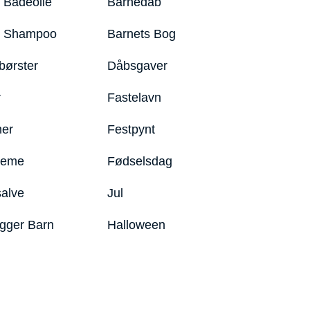
 Badeolie
Barnedåb
y Shampoo
Barnets Bog
børster
Dåbsgaver
r
Fastelavn
er
Festpynt
reme
Fødselsdag
salve
Jul
igger Barn
Halloween