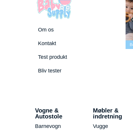
Om os
edste tremmeseng
Kontakt
2026
Bedste puslepude 2026
Bedste Bidering 2026
Test produkt
Bliv tester
Vogne &
Møbler &
Autostole
indretning
Barnevogn
Vugge