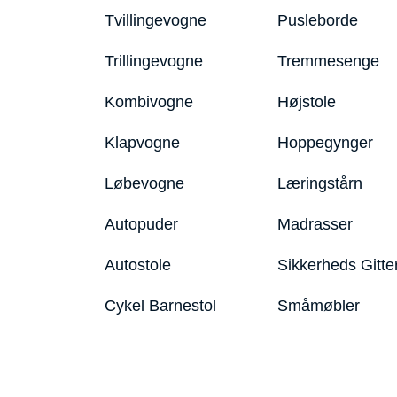
Tvillingevogne
Pusleborde
Trillingevogne
Tremmesenge
Kombivogne
Højstole
Klapvogne
Hoppegynger
Løbevogne
Læringstårn
Autopuder
Madrasser
Autostole
Sikkerheds Gitte
Cykel Barnestol
Småmøbler