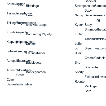
Badekar
Barnevogn
Vugge
Bideringe
Strømpebukser
Barnedå
Baby
Tvillingevogne
Pusleborde
Uroer
Nattøj
Badeolie
Barnets
Bog
Trillingevogne
Tremmesenge
aktivitetstæppe
Kyser
Baby
Shampoo
Dåbsgav
Kombivogne
Højstole
Bamser og Plysdyr
Kjoler
Tandbørster
Fastela
Klapvogne
Hoppegynger
Dukker
Luffer
og
Bleer
Festpyn
Løbevogne
Læringstårn
Læringsbøger
Huer
Cremer
Fødsels
Autopuder
Madrasser
Badelegetøj
Sko
Solcreme
Jul
Autostole
Sikkerheds
Bondegaarden
Sporty
Gitter
Zinksalve
Hallowe
Cykel
Regntøj
Barnestol
Småmøbler
Vådligger
Barn