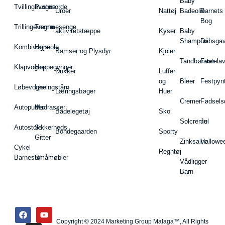
Baby
Tvillingevogne
Pusleborde
Uroer
Nattøj
Badeolie
Barnets
Bog
Trillingevogne
Tremmesenge
aktivitetstæppe
Kyser
Baby
Shampoo
Dåbsgav
Kombivogne
Højstole
Bamser og Plysdyr
Kjoler
Tandbørster
Fastela
Klapvogne
Hoppegynger
Dukker
Luffer
og
Bleer
Festpyn
Løbevogne
Læringstårn
Læringsbøger
Huer
Cremer
Fødsels
Autopuder
Madrasser
Badelegetøj
Sko
Solcreme
Jul
Autostole
Sikkerheds
Bondegaarden
Sporty
Gitter
Zinksalve
Hallowe
Cykel
Regntøj
Barnestol
Småmøbler
Vådligger
Barn
Copyright © 2024 Marketing Group Malaga™, All Rights