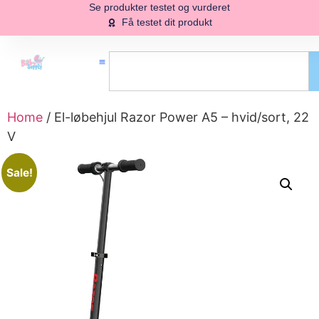
Se produkter testet og vurderet
Få testet dit produkt
Home
/ El-løbehjul Razor Power A5 – hvid/sort, 22
V
Sale!