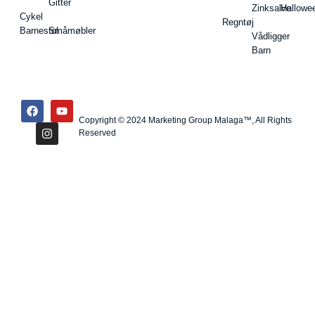
Gitter
Zinksalve
Hallowe
Cykel
Regntøj
Barnestol
Småmøbler
Vådligger
Barn
Copyright © 2024 Marketing Group Malaga™, All Rights
Reserved