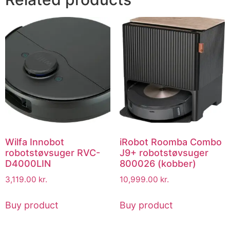
Wilfa Innobot
iRobot Roomba Combo
robotstøvsuger RVC-
J9+ robotstøvsuger
D4000LIN
800026 (kobber)
3,119.00
kr.
10,999.00
kr.
Buy product
Buy product