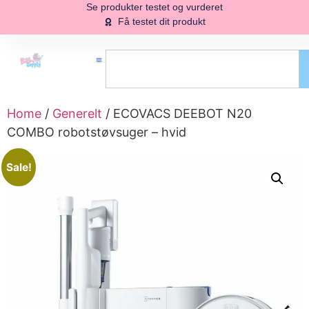
Se produkter testet og vurderet
Få testet dit produkt
Home
/
Generelt
/ ECOVACS DEEBOT N20
COMBO robotstøvsuger – hvid
Sale!