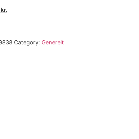
0
kr.
9838
Category:
Generelt