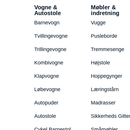
Vogne &
Møbler &
Autostole
indretning
Barnevogn
Vugge
Tvillingevogne
Pusleborde
Trillingevogne
Tremmesenge
Kombivogne
Højstole
Klapvogne
Hoppegynger
Løbevogne
Læringstårn
Autopuder
Madrasser
Autostole
Sikkerheds Gitte
Cykel Barnestol
Småmøbler