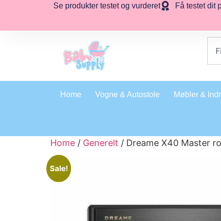
Se produkter testet og vurderet
Få testet dit 
Home
Vogne & Autostole
Møbler & Ind
Home
/
Generelt
/ Dreame X40 Master ro
Sale!