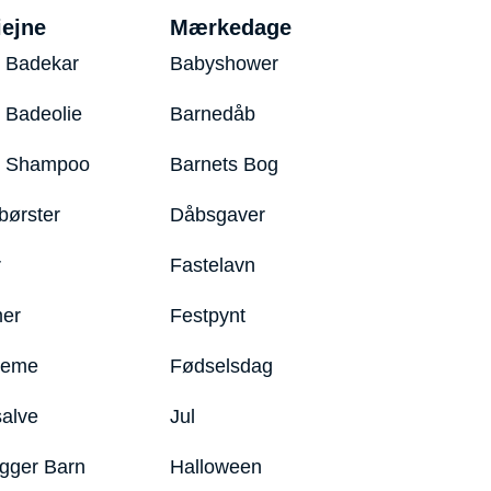
iejne
Mærkedage
 Badekar
Babyshower
 Badeolie
Barnedåb
y Shampoo
Barnets Bog
børster
Dåbsgaver
r
Fastelavn
er
Festpynt
reme
Fødselsdag
salve
Jul
igger Barn
Halloween