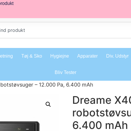
produkt
retning
Tøj & Sko
Hygiejne
Apparater
Div. Udstyr
Bliv Tester
botstøvsuger – 12.000 Pa, 6.400 mAh
Dreame X4
robotstøvsu
6.400 mAh