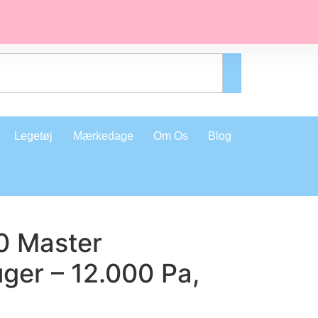
Legetøj
Mærkedage
Om Os
Blog
0 Master
ger – 12.000 Pa,