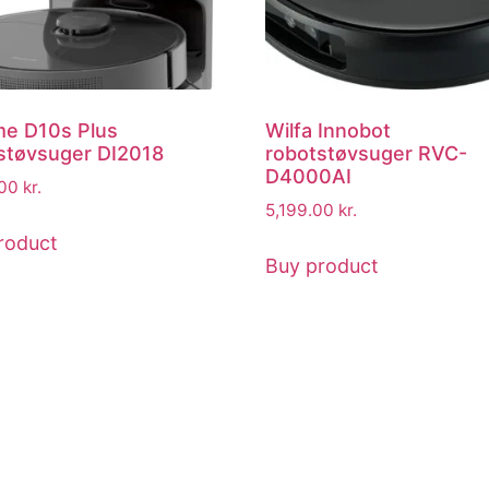
e D10s Plus
Wilfa Innobot
støvsuger DI2018
robotstøvsuger RVC-
D4000AI
.00
kr.
5,199.00
kr.
roduct
Buy product