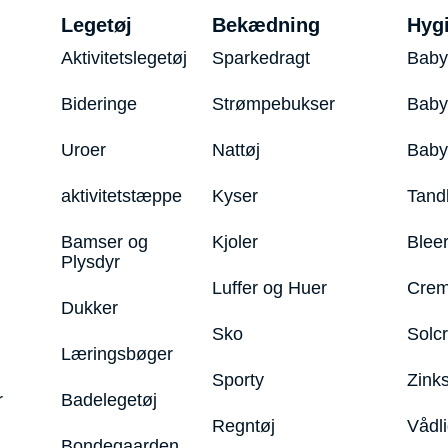
Legetøj
Bekædning
Hyg
Aktivitetslegetøj
Sparkedragt
Baby
Bideringe
Strømpebukser
Baby
Uroer
Nattøj
Bab
aktivitetstæppe
Kyser
Tand
Bamser og
Kjoler
Blee
Plysdyr
Luffer og Huer
Crem
Dukker
Sko
Solc
Læringsbøger
Sporty
Zink
r
Badelegetøj
Regntøj
Vådl
Bondegaarden