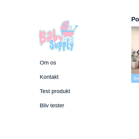
Po
Om os
 tremmeseng
Kontakt
2026
Bedste puslepude 2026
Bedste Bidering 2026
Be
Test produkt
Bliv tester