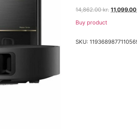
14,862.00
kr.
11,099.0
Buy product
SKU:
119368987711056