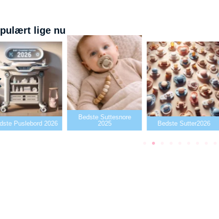
pulært lige nu
Bedste Suttesnore
dste Puslebord 2026
2025
Bedste Sutter2026