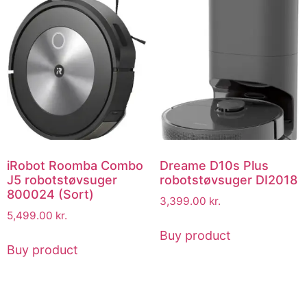
iRobot Roomba Combo
Dreame D10s Plus
J5 robotstøvsuger
robotstøvsuger DI2018
800024 (Sort)
3,399.00
kr.
5,499.00
kr.
Buy product
Buy product