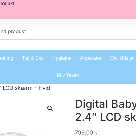
produkt
retning
Tøj & Sko
Hygiejne
Apparater
Div. Udstyr
Bliv Tester
4″ LCD skærm – Hvid
Digital Ba
2.4″ LCD s
799.00
kr.