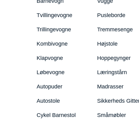
Barnevogn
Vugge
Tvillingevogne
Pusleborde
Trillingevogne
Tremmesenge
Kombivogne
Højstole
Klapvogne
Hoppegynger
Løbevogne
Læringstårn
Autopuder
Madrasser
Autostole
Sikkerheds Gitte
Cykel Barnestol
Småmøbler