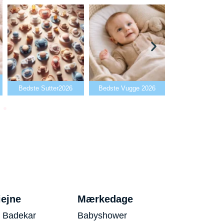
Bedste Babya
Bedste Sutter2026
Bedste Vugge 2026
2026
iejne
Mærkedage
 Badekar
Babyshower