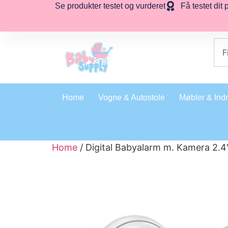
Se produkter testet og vurderet
Få testet dit 
Home
Vogne & Autostole
Møbler & Ind
Home
/ Digital Babyalarm m. Kamera 2.