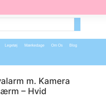
Legetøj
Mærkedage
Om Os
Blog
byalarm m. Kamera
kærm – Hvid