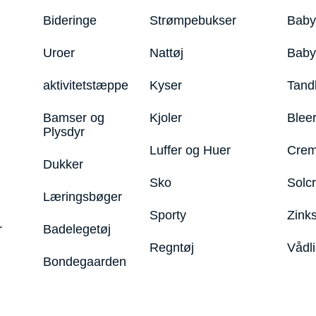
Bideringe
Strømpebukser
Baby
Uroer
Nattøj
Bab
aktivitetstæppe
Kyser
Tand
Bamser og
Kjoler
Blee
Plysdyr
Luffer og Huer
Crem
Dukker
Sko
Solc
Læringsbøger
Sporty
Zink
r
Badelegetøj
Regntøj
Vådl
Bondegaarden