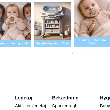
Bedste Suttesnore
edste Bidering 2026
Bedste Puslebord 2026
2025
Legetøj
Bekædning
Hyg
Aktivitetslegetøj
Sparkedragt
Baby