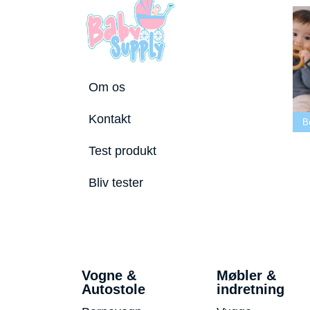
Om os
Bedste tremmeseng
Kontakt
utostole 2026
2026
Bedste puslepude 2026
B
Test produkt
Bliv tester
Vogne &
Møbler &
Autostole
indretning