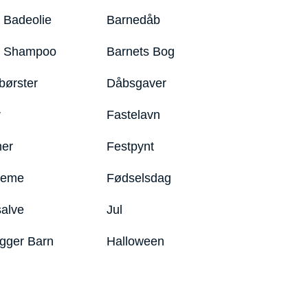
 Badeolie
Barnedåb
y Shampoo
Barnets Bog
børster
Dåbsgaver
r
Fastelavn
er
Festpynt
reme
Fødselsdag
salve
Jul
igger Barn
Halloween