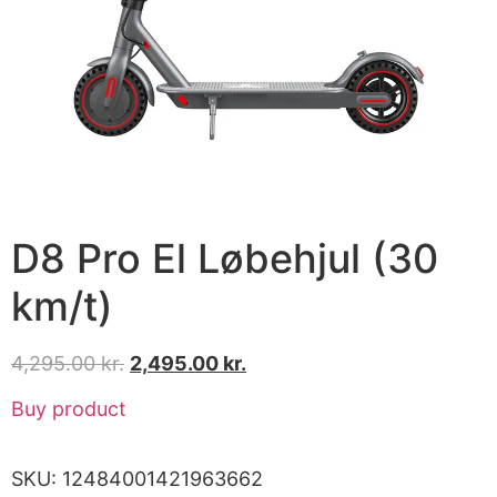
D8 Pro El Løbehjul (30
km/t)
4,295.00
kr.
2,495.00
kr.
Buy product
SKU:
12484001421963662