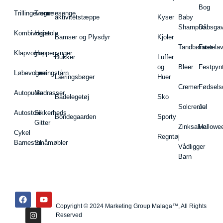
Bog
Trillingevogne
Tremmesenge
aktivitetstæppe
Kyser
Baby
Shampoo
Dåbsgav
Kombivogne
Højstole
Bamser og Plysdyr
Kjoler
Tandbørster
Fastela
Klapvogne
Hoppegynger
Dukker
Luffer
og
Bleer
Festpyn
Løbevogne
Læringstårn
Læringsbøger
Huer
Cremer
Fødsels
Autopuder
Madrasser
Badelegetøj
Sko
Solcreme
Jul
Autostole
Sikkerheds
Bondegaarden
Sporty
Gitter
Zinksalve
Hallowe
Cykel
Regntøj
Barnestol
Småmøbler
Vådligger
Barn
Copyright © 2024 Marketing Group Malaga™, All Rights
Reserved