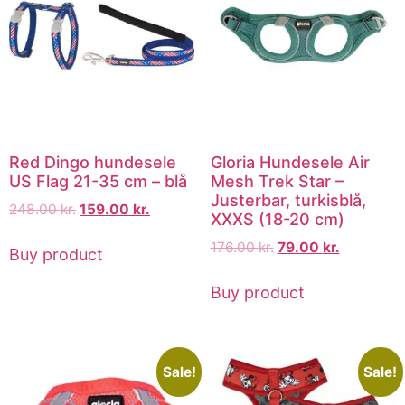
Red Dingo hundesele
Gloria Hundesele Air
US Flag 21-35 cm – blå
Mesh Trek Star –
Justerbar, turkisblå,
248.00
kr.
159.00
kr.
XXXS (18-20 cm)
176.00
kr.
79.00
kr.
Buy product
Buy product
Sale!
Sale!