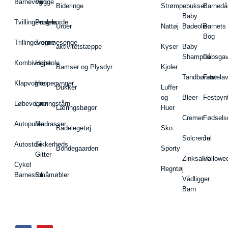
Barnevogn
Vugge
Bideringe
Strømpebukser
Barnedå
Baby
Tvillingevogne
Pusleborde
Uroer
Nattøj
Badeolie
Barnets
Bog
Trillingevogne
Tremmesenge
aktivitetstæppe
Kyser
Baby
Shampoo
Dåbsgav
Kombivogne
Højstole
Bamser og Plysdyr
Kjoler
Tandbørster
Fastela
Klapvogne
Hoppegynger
Dukker
Luffer
og
Bleer
Festpyn
Løbevogne
Læringstårn
Læringsbøger
Huer
Cremer
Fødsels
Autopuder
Madrasser
Badelegetøj
Sko
Solcreme
Jul
Autostole
Sikkerheds
Bondegaarden
Sporty
Gitter
Zinksalve
Hallowe
Cykel
Regntøj
Barnestol
Småmøbler
Vådligger
Barn