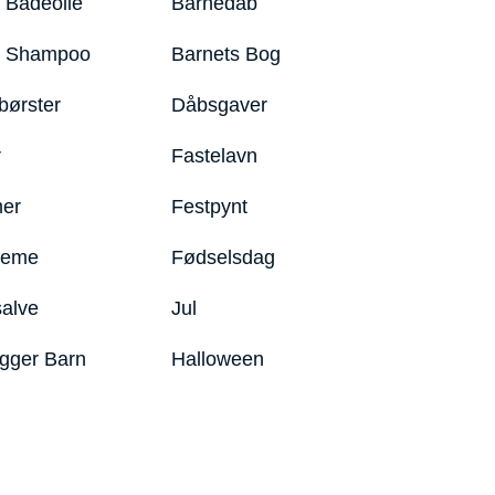
 Badeolie
Barnedåb
y Shampoo
Barnets Bog
børster
Dåbsgaver
r
Fastelavn
er
Festpynt
reme
Fødselsdag
salve
Jul
igger Barn
Halloween