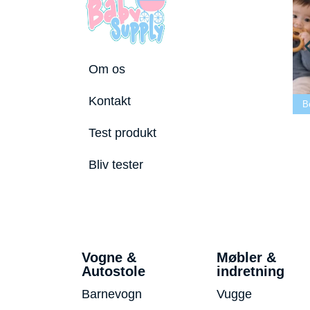
Om os
Bedste tremmeseng
Kontakt
utostole 2026
2026
Bedste puslepude 2026
B
Test produkt
Bliv tester
Vogne &
Møbler &
Autostole
indretning
Barnevogn
Vugge