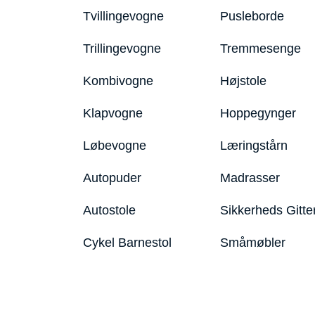
Tvillingevogne
Pusleborde
Trillingevogne
Tremmesenge
Kombivogne
Højstole
Klapvogne
Hoppegynger
Løbevogne
Læringstårn
Autopuder
Madrasser
Autostole
Sikkerheds Gitte
Cykel Barnestol
Småmøbler