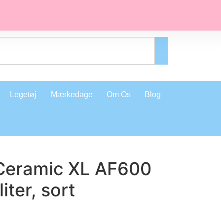
Legetøj
Mærkedage
Om Os
Blog
Ceramic XL AF600
liter, sort