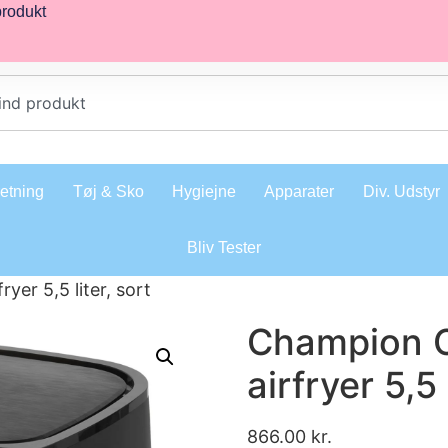
produkt
retning
Tøj & Sko
Hygiejne
Apparater
Div. Udstyr
Bliv Tester
er 5,5 liter, sort
Champion 
airfryer 5,5 
866.00
kr.