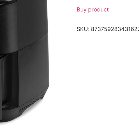
Buy product
SKU:
87375928343162