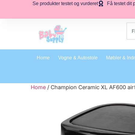
Se produkter testet og vurderet
Få testet dit 
Home
Vogne & Autostole
Møbler & Ind
Home
/ Champion Ceramic XL AF600 airfry