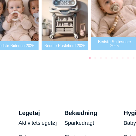
Bedste Suttesnore
edste Bidering 2026
Bedste Puslebord 2026
2025
Legetøj
Bekædning
Hyg
Aktivitetslegetøj
Sparkedragt
Baby