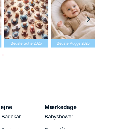
Bedste Babya
Bedste Sutter2026
Bedste Vugge 2026
2026
iejne
Mærkedage
 Badekar
Babyshower