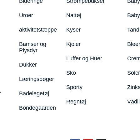
Bideringe
Strømpebukser
Baby
Uroer
Nattøj
Bab
aktivitetstæppe
Kyser
Tand
Bamser og
Kjoler
Blee
Plysdyr
Luffer og Huer
Crem
Dukker
Sko
Solc
Læringsbøger
Sporty
Zink
r
Badelegetøj
Regntøj
Vådl
Bondegaarden