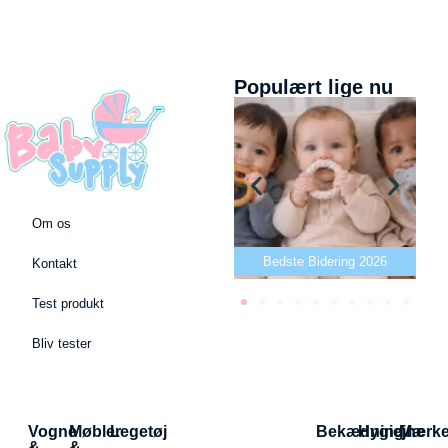
Populært lige nu
Om os
Bedste puslepude 2026
Bedste Bidering 2026
Kontakt
Test produkt
Bliv tester
Vogne
Møbler
Legetøj
Bekædning
Hygiejne
Mærk
&
&