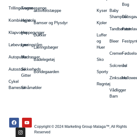
Bog
Trillingevogne
Tremmesenge
aktivitetstæppe
Kyser
Baby
Shampoo
Dåbsgav
Kombivogne
Højstole
Bamser og Plysdyr
Kjoler
Tandbørster
Fastela
Klapvogne
Hoppegynger
Dukker
Luffer
og
Bleer
Festpyn
Løbevogne
Læringstårn
Læringsbøger
Huer
Cremer
Fødsels
Autopuder
Madrasser
Badelegetøj
Sko
Solcreme
Jul
Autostole
Sikkerheds
Bondegaarden
Sporty
Gitter
Zinksalve
Hallowe
Cykel
Regntøj
Barnestol
Småmøbler
Vådligger
Barn
Copyright © 2024 Marketing Group Malaga™, All Rights
Reserved